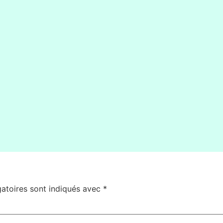
ant "Aux Confidences" à Montauban avec les adhérents de l'antenne de C
atoires sont indiqués avec
*