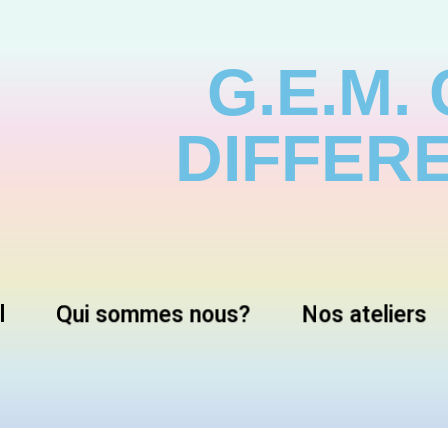
G.E.M.
DIFFER
l
Qui sommes nous?
Nos ateliers